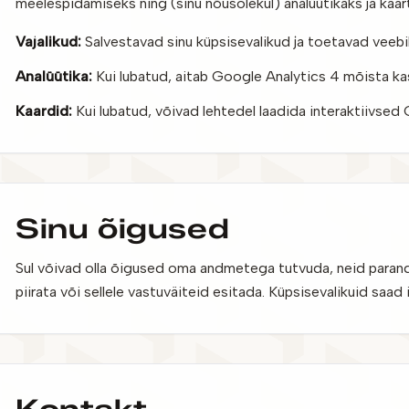
meelespidamiseks ning (sinu nõusolekul) analüütikaks ja kaa
Vajalikud:
Salvestavad sinu küpsisevalikud ja toetavad veebi
Analüütika:
Kui lubatud, aitab Google Analytics 4 mõista ka
Kaardid:
Kui lubatud, võivad lehtedel laadida interaktiivse
Sinu õigused
Sul võivad olla õigused oma andmetega tutvuda, neid parand
piirata või sellele vastuväiteid esitada. Küpsisevalikuid saad i