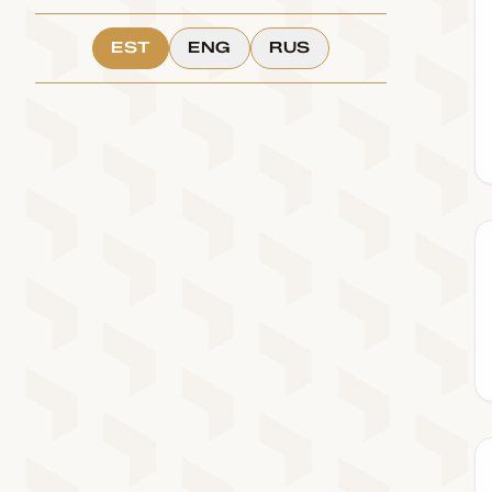
EST
ENG
RUS