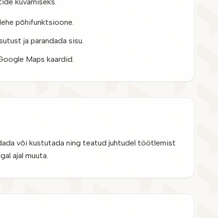
rtide kuvamiseks.
lehe põhifunktsioone.
sutust ja parandada sisu.
d Google Maps kaardid.
ada või kustutada ning teatud juhtudel töötlemist
gal ajal muuta.